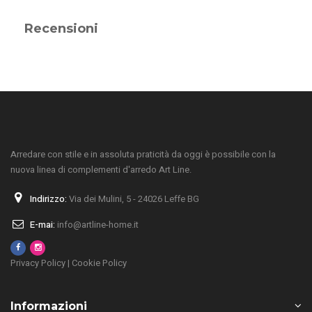
Recensioni
Arredare con stile e in assoluta praticità da oggi è possibile con la
nuova linea di complementi d'arredo Art Line.
Indirizzo:
Via dei Mulini, 5 - 24026 Leffe BG
E-mai:
info@artline-home.it
Privacy Policy
|
Cookie Policy
Informazioni