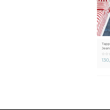
Tapp
Jean
0%
130