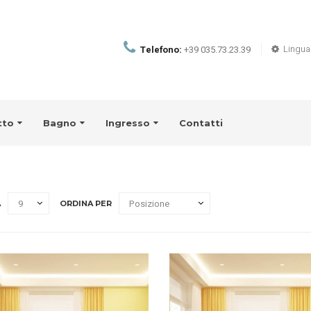
Lingua
Telefono:
+39 035.73.23.39
tto
Bagno
Ingresso
Contatti
A
ORDINA PER