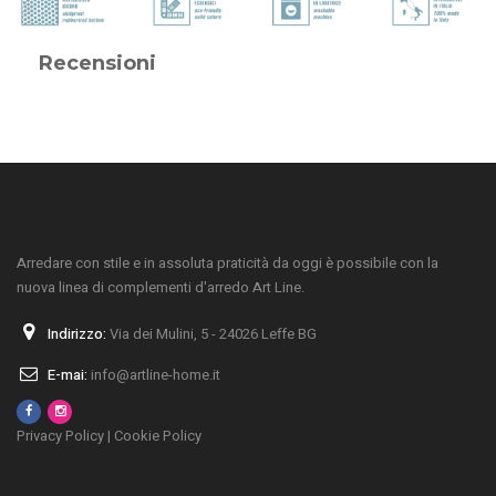
Recensioni
Arredare con stile e in assoluta praticità da oggi è possibile con la
nuova linea di complementi d'arredo Art Line.
Indirizzo:
Via dei Mulini, 5 - 24026 Leffe BG
E-mai:
info@artline-home.it
Privacy Policy
|
Cookie Policy