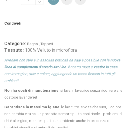
Condividi:
Categorie:
Bagno
,
Tappeti
Tessuto:
100% Velluto in microfibra
Arredare con stile e in assoluta praticità da oggi è possibile con la
nuova
linea di complementi d’arredo Art Line
. Il nostro must è
vestire la casa
con immagine, stile e colore, aggiungendo un tocco fashion in tutti gli
ambienti.
Non ha costi di manutenzione
: si lava in lavatrice senza ricorrere alle
costose lavanderie!
Garantisce la massima igiene
: lo lavi tutte le volte che vuoi, il colore
non cambia e tu hai un prodotto sempre pulito così risolvi i problemi di
chi è allergico, mantieni pulito un ambiente anche in presenza di
bambini piccoli o di animali domestici!