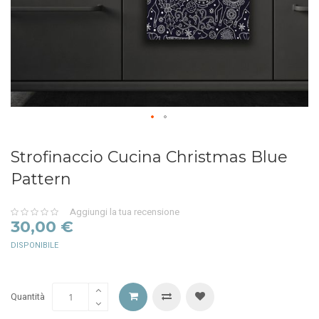
Strofinaccio Cucina Christmas Blue
Pattern
Aggiungi la tua recensione
0%
30,00 €
DISPONIBILE
Quantità