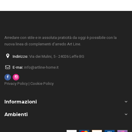
Arredare con stile e in assoluta praticità da oggi è possibile con la
nuova linea di complementi d'arredo Art Line.
Indirizzo:
Via dei Mulini, 5 - 24026 Leffe BG
E-mai:
info@artline-home.it
Privacy Policy
|
Cookie Policy
Informazioni
Ambienti