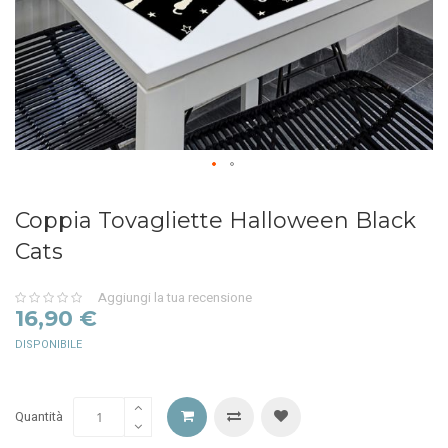
Coppia Tovagliette Halloween Black
Cats
Aggiungi la tua recensione
0%
16,90 €
DISPONIBILE
Quantità