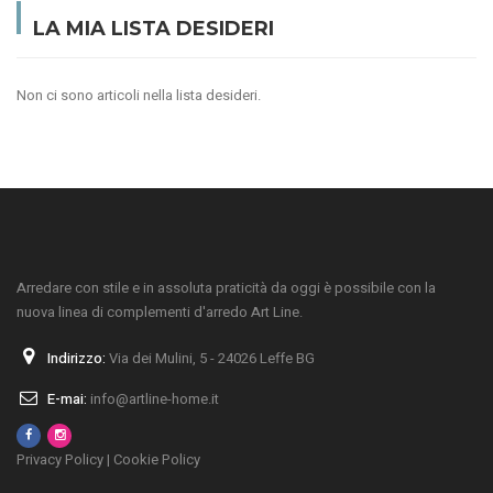
LA MIA LISTA DESIDERI
Non ci sono articoli nella lista desideri.
Arredare con stile e in assoluta praticità da oggi è possibile con la
nuova linea di complementi d'arredo Art Line.
Indirizzo:
Via dei Mulini, 5 - 24026 Leffe BG
E-mai:
info@artline-home.it
Privacy Policy
|
Cookie Policy