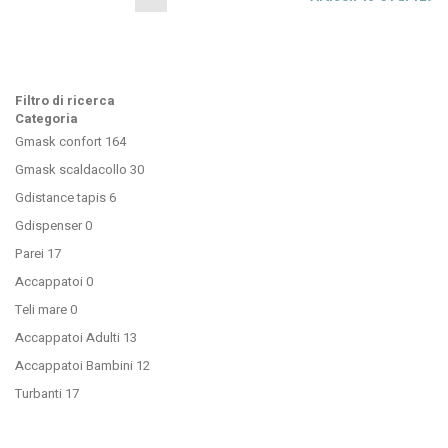
stai
leggendo
la
pagina
Filtro di ricerca
Categoria
Gmask confort
164
Gmask scaldacollo
30
Gdistance tapis
6
Gdispenser
0
Parei
17
Accappatoi
0
Teli mare
0
Accappatoi Adulti
13
Accappatoi Bambini
12
Turbanti
17