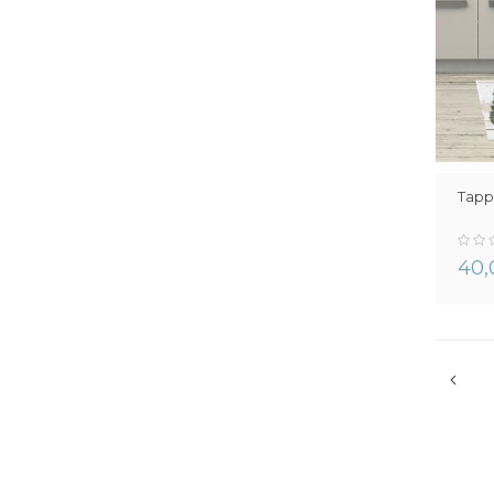
Tapp
0%
40,
Pagina
Pagin
Prec