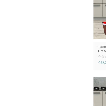
Tapp
Brea
0%
40,