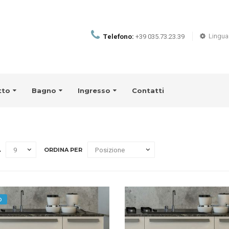
Lingua
Telefono:
+39 035.73.23.39
tto
Bagno
Ingresso
Contatti
A
ORDINA PER
o