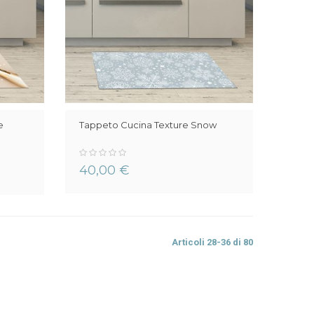
e
Tappeto Cucina Texture Snow
0%
40,00 €
Articoli
28
-
36
di
80