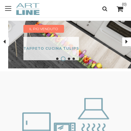
(
0
)
IL PIÙ VENDUTO
TAPPETO CUCINA TULIPS