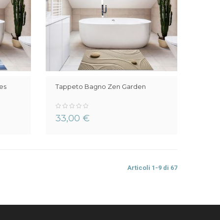
es
Tappeto Bagno Zen Garden
0%
33,00 €
Articoli
1
-
9
di
67