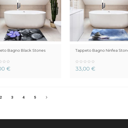
eto Bagno Black Stones
Tappeto Bagno Ninfea Ston
0%
00 €
33,00 €
mente
Pagina
Pagina
Pagina
Pagina
Pagina
Avanti
2
3
4
5
do