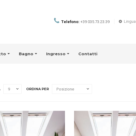
Lingua
Telefono:
+39 035.73.23.39
tto
Bagno
Ingresso
Contatti
A
ORDINA PER